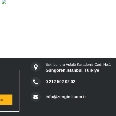
Eski Londra Asfaltı Karadeniz Cad. No:1
Güngören,İstanbul, Türkiye
0 212 502 02 02
info@zenginli.com.tr
 OL