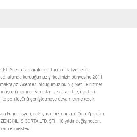
ili Acentesi olarak sigortacılık faaliyetlerine
. adı altında kurduğumuz şirketimizin bünyesine 2011
unmaktayız. Acentesi olduğumuz bu 4 şirket ile hizmet
 müşteri memnuniyeti olan ve güvenilir şirketlerin
ci ile portföyünü genişletmeye devam etmektedir.
ra konut, işyeri, nakliyat gibi sigortacılığın diğer tüm
n ZENGİNLİ SİGORTA LTD. ŞTİ., 18 yıldır değişmeden,
devam etmektedir.