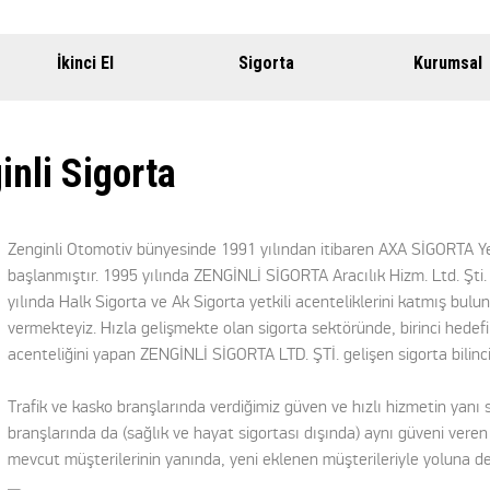
İkinci El
Sigorta
Kurumsal
inli Sigorta
Zenginli Otomotiv bünyesinde 1991 yılından itibaren AXA SİGORTA Yetk
başlanmıştır. 1995 yılında ZENGİNLİ SİGORTA Aracılık Hizm. Ltd. Şti
yılında Halk Sigorta ve Ak Sigorta yetkili acenteliklerini katmış bul
vermekteyiz. Hızla gelişmekte olan sigorta sektöründe, birinci hedefi
acenteliğini yapan ZENGİNLİ SİGORTA LTD. ŞTİ. gelişen sigorta bilin
Trafik ve kasko branşlarında verdiğimiz güven ve hızlı hizmetin yanı sı
branşlarında da (sağlık ve hayat sigortası dışında) aynı güveni vere
mevcut müşterilerinin yanında, yeni eklenen müşterileriyle yoluna 