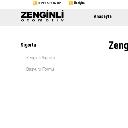
0 212 502 02 02
İletişim
Anasayfa
Zeng
Sigorta
Zenginli Sigorta
Başvuru Formu